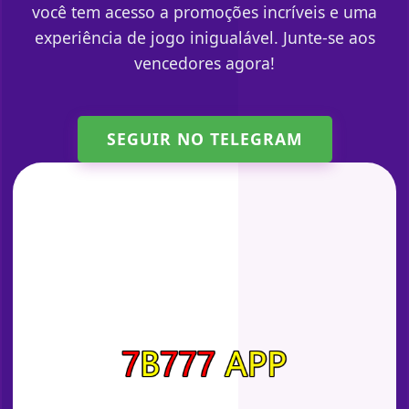
você tem acesso a promoções incríveis e uma
experiência de jogo inigualável. Junte-se aos
vencedores agora!
SEGUIR NO TELEGRAM