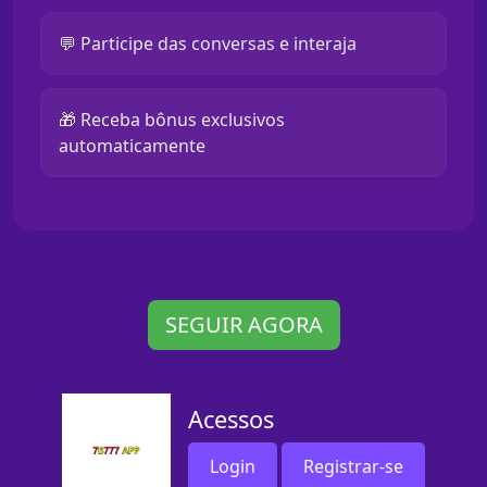
💬 Participe das conversas e interaja
🎁 Receba bônus exclusivos
automaticamente
SEGUIR AGORA
Acessos
Login
Registrar-se