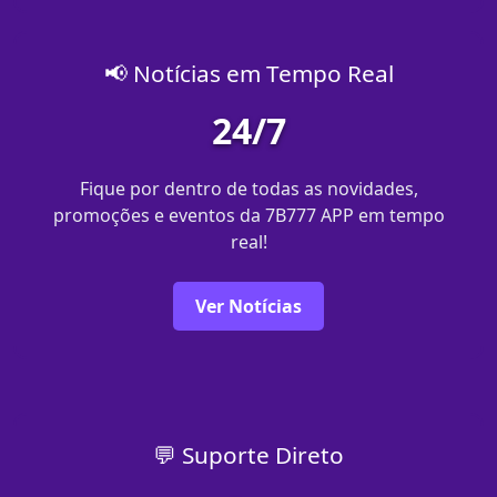
📢 Notícias em Tempo Real
24/7
Fique por dentro de todas as novidades,
promoções e eventos da 7B777 APP em tempo
real!
Ver Notícias
💬 Suporte Direto