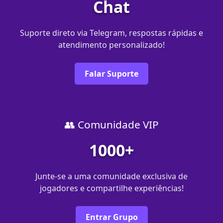
Chat
Suporte direto via Telegram, respostas rápidas e
atendimento personalizado!
Falar Suporte
👥 Comunidade VIP
1000+
Junte-se a uma comunidade exclusiva de
jogadores e compartilhe experiências!
Entrar Grupo