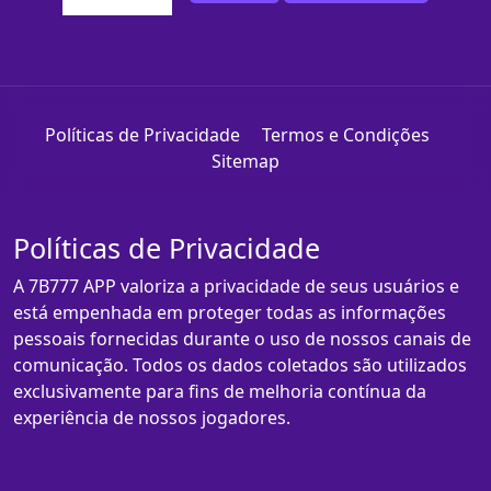
Políticas de Privacidade
Termos e Condições
Sitemap
Políticas de Privacidade
A 7B777 APP valoriza a privacidade de seus usuários e
está empenhada em proteger todas as informações
pessoais fornecidas durante o uso de nossos canais de
comunicação. Todos os dados coletados são utilizados
exclusivamente para fins de melhoria contínua da
experiência de nossos jogadores.