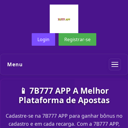
Login
Registrar-se
Menu
📱 7B777 APP A Melhor
Plataforma de Apostas
Cadastre-se na 7B777 APP para ganhar bônus no
cadastro e em cada recarga. Com a 7B777 APP,