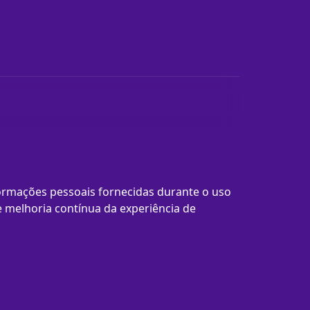
formações pessoais fornecidas durante o uso
e melhoria contínua da experiência de