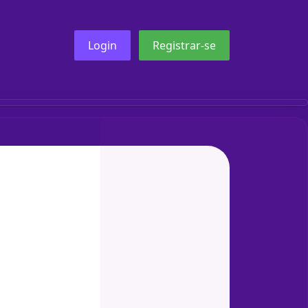
Login
Registrar-se