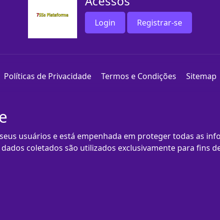
Acessos
Login
Registrar-se
Políticas de Privacidade
Termos e Condições
Sitemap
de
e seus usuários e está empenhada em proteger todas as in
dados coletados são utilizados exclusivamente para fins d