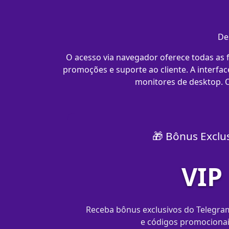
De
O acesso via navegador oferece todas as fu
promoções e suporte ao cliente. A interfa
monitores de desktop. O
🎁 Bônus Exclu
VIP
Receba bônus exclusivos do Telegra
e códigos promocionai