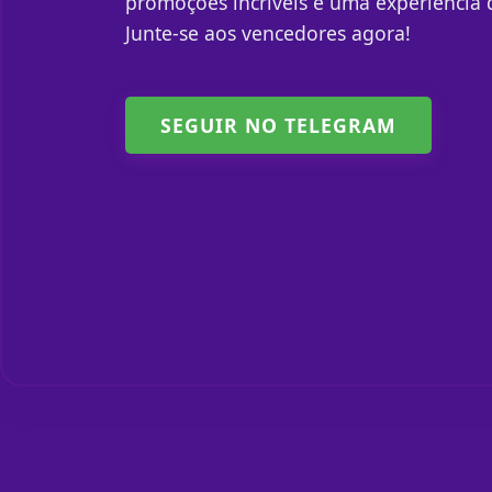
promoções incríveis e uma experiência d
Junte-se aos vencedores agora!
SEGUIR NO TELEGRAM