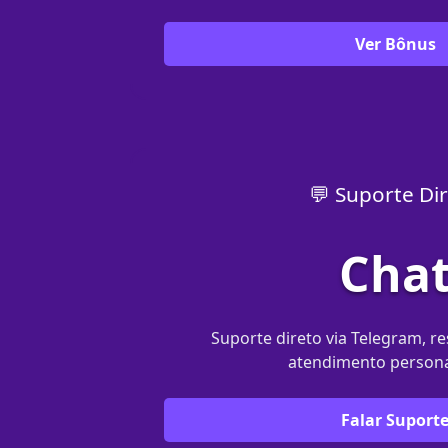
Ver Bônus
💬 Suporte Di
Cha
Suporte direto via Telegram, r
atendimento persona
Falar Suport