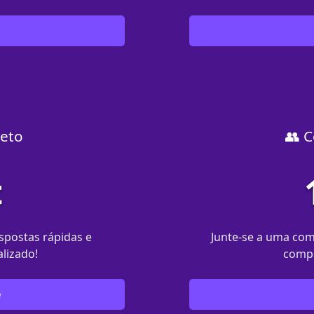
reto
👥 
t
espostas rápidas e
Junte-se a uma com
lizado!
compa
e