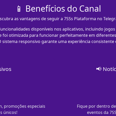
📱 Benefícios do Canal
scubra as vantagens de seguir a 7SSs Plataforma no Teleg
ncionalidades disponíveis nos aplicativos, incluindo jogos
ce foi otimizada para funcionar perfeitamente em diferent
 sistema responsivo garante uma experiência consistente 
sivos
📢 Notí
m, promoções especiais
Fique por dentro d
s únicos!
eventos da 7S